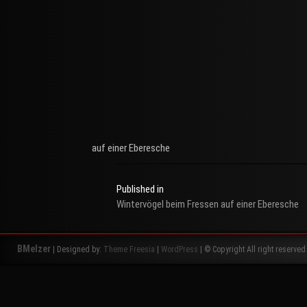
auf einer Eberesche
Published in
Wintervögel beim Fressen auf einer Eberesche
Beitragsnavigation
BMelzer
| Designed by:
Theme Freesia
|
WordPress
| © Copyright All right reserved