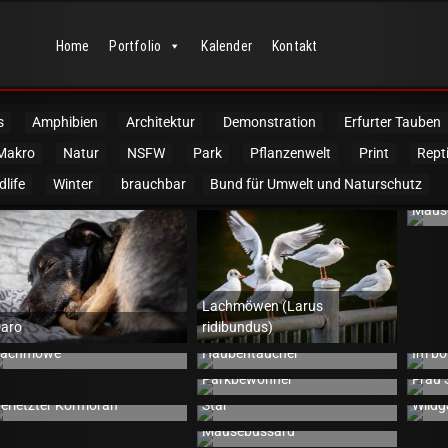
Home
Portfolio
Kalender
Kontakt
s
Amphibien
Architektur
Demonstration
Erfurter Tauben
Makro
Natur
NSFW
Park
Pflanzenwelt
Print
Repti
dlife
Winter
brauchbar
Bund für Umwelt und Naturschutz
Mäuse
Lachmöwen (Larus
aro
ridibundus)
Lachmöwe
Haubentaucher
Im bo
Eichhörnchen und andere
Super
artenvögel ganz nah
Parkbewohner
Frau 
Badende Amsel und singender
erletzter Kormoran
Star
Wildg
Keine Eulen, aber Bergfink &
äusebussard bei der Jagd
Noch
Mäusebussard
Wintervögel beim Fressen auf