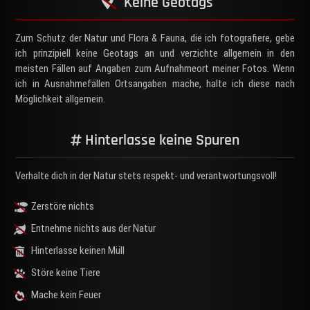
Keine Geotags
Zum Schutz der Natur und Flora & Fauna, die ich fotografiere, gebe
ich prinzipiell keine Geotags an und verzichte allgemein in den
meisten Fällen auf Angaben zum Aufnahmeort meiner Fotos. Wenn
ich in Ausnahmefällen Ortsangaben mache, halte ich diese nach
Möglichkeit allgemein.
Hinterlasse keine Spuren
Verhalte dich in der Natur stets respekt- und verantwortungsvoll!
Zerstöre nichts
Entnehme nichts aus der Natur
Hinterlasse keinen Müll
Störe keine Tiere
Som
Lebe
Lach
mert
Foto
Mache kein Feuer
n
Im
Verl
möw