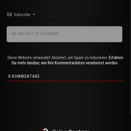
e
e
t
e
s
e
t
i
y
i
Subscribe
e
s
g
a
b
t
l
L
l
m
A
r
g
o
e
i
e
a
p
a
e
o
r
n
n
p
m
k
k
Diese Website verwendet Akismet, um Spam zu reduzieren.
Erfahren
Sie mehr darüber, wie Ihre Kommentardaten verarbeitet werden
.
0
KOMMENTARE