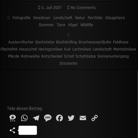
2. Juli 2021
No Comments
Fotografie
Gewässer
Landschaft
Natur
Portfolio
Säugetiere
Sommer
Tiere
Vögel
Wildlife
Austernfischer
Bachstelze
Bluthänfling
Bruchwasserläufer
Feldhase
Flachsfink
Hausschaf
Heringsmöwe
Kuh
Lachmöwe
Landschaft
Mantelmöwe
Pferde
Rohrweihe
Rotschenkel
Schaf
Schafstelze
Sonnenuntergang
Stockente
Teile diesen Beitrag:
T
W
T
M
F
T
E
C
h
h
e
e
a
w
m
o
T
r
a
l
s
c
i
a
p