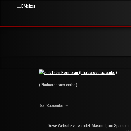
Skip
BMelzer
to
FOTOGRAFIE,
PRINT UND
content
MEHR
(Phalacrocorax carbo)
Subscribe
Diese Website verwendet Akismet, um Spam zu r