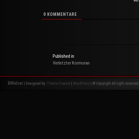
ve
0
KOMMENTARE
Published in
Verletzter Kormoran
Beitragsnavigation
BMelzer
| Designed by:
Theme Freesia
|
WordPress
| © Copyright All right reserved