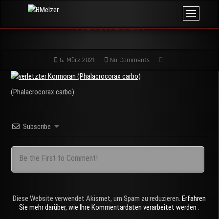
Skip
M
BMelzer
to
FOTOGRAFIE,
Kormoran
e
PRINT UND
content
MEHR
n
u
B
6. März 2021
No Comments
u
t
t
(Phalacrocorax carbo)
o
n
Subscribe
Diese Website verwendet Akismet, um Spam zu reduzieren.
Erfahren
Sie mehr darüber, wie Ihre Kommentardaten verarbeitet werden
.