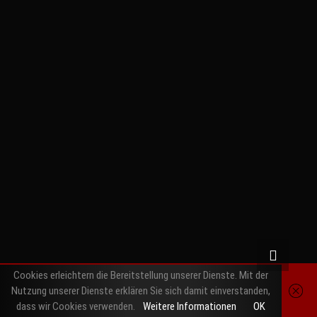
a
g
t
x
g
r
e
r
a
r
a
m
m
Cookies erleichtern die Bereitstellung unserer Dienste. Mit der
Nutzung unserer Dienste erklären Sie sich damit einverstanden,
dass wir Cookies verwenden.
Weitere Informationen
OK