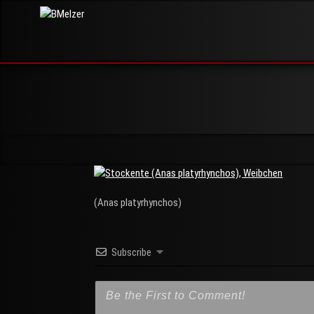
Skip
BMelzer
to
FOTOGRAFIE,
PRINT UND
content
MEHR
(Anas platyrhynchos)
Subscribe