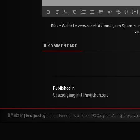
{}
[+]
Diese Website verwendet Akismet, um Spam zu r
ve
0
KOMMENTARE
Published in
Spaziergang mit Privatkonzert
Beitragsnavigation
BMelzer
| Designed by:
Theme Freesia
|
WordPress
| © Copyright All right reserved