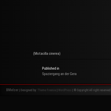
(Motacilla cinerea)
Published in
Spaziergang an der Gera
Beitragsnavigation
BMelzer
| Designed by:
Theme Freesia
|
WordPress
| © Copyright All right reserved