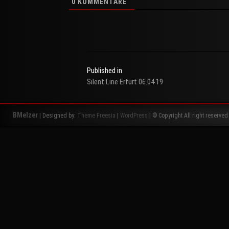
0
KOMMENTARE
Published in
Silent Line Erfurt 06.04.19
Beitragsnavigation
BMelzer
| Designed by:
Theme Freesia
|
WordPress
| © Copyright All right reserved