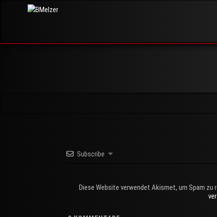
Skip
BMelzer
to
FOTOGRAFIE,
PRINT UND
content
MEHR
Subscribe
Diese Website verwendet Akismet, um Spam zu r
ve