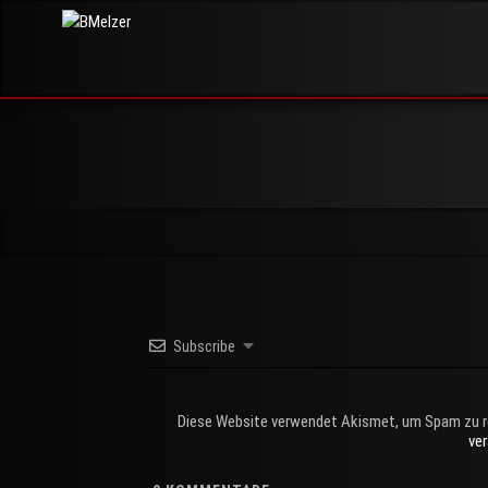
Skip
BMelzer
to
FOTOGRAFIE,
PRINT UND
content
MEHR
Subscribe
Diese Website verwendet Akismet, um Spam zu r
ve