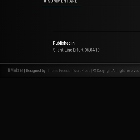
0
KOMMENTARE
Published in
Silent Line Erfurt 06.04.19
Beitragsnavigation
BMelzer
| Designed by:
Theme Freesia
|
WordPress
| © Copyright All right reserved