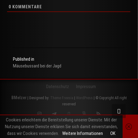
0
KOMMENTARE
Published in
Mäusebussard bei der Jagd
Beitragsnavigation
Datenschutz
Impressum
BMelzer
| Designed by:
Theme Freesia
|
WordPress
| © Copyright All right
reserved
Instagram
Telegram
Twitter
500px
RSS
Cookies erleichtern die Bereitstellung unserer Dienste. Mit der
Nutzung unserer Dienste erklären Sie sich damit einverstanden,
dass wir Cookies verwenden.
Weitere Informationen
OK