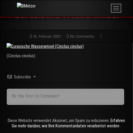
Skip
M
BMelzer
to
FOTOGRAFIE,
Eurasische Wasseramsel
e
PRINT UND
content
MEHR
n
u
B
16. Februar 2021
No Comments
u
t
t
(Cinclus cinclus)
o
n
Subscribe
Diese Website verwendet Akismet, um Spam zu reduzieren.
Erfahren
Sie mehr darüber, wie Ihre Kommentardaten verarbeitet werden
.