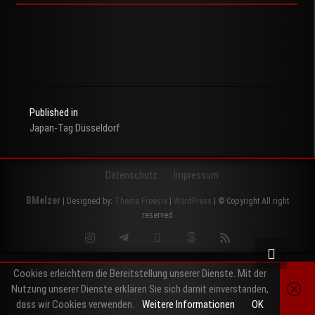
Published in
Japan-Tag Düsseldorf
Beitragsnavigation
Datenschutz
Impressum
BMelzer
| Designed by:
Theme Freesia
|
WordPress
| © Copyright All right
reserved
Instagram
Telegram
Twitter
500px
RSS
Cookies erleichtern die Bereitstellung unserer Dienste. Mit der
Nutzung unserer Dienste erklären Sie sich damit einverstanden,
dass wir Cookies verwenden.
Weitere Informationen
OK