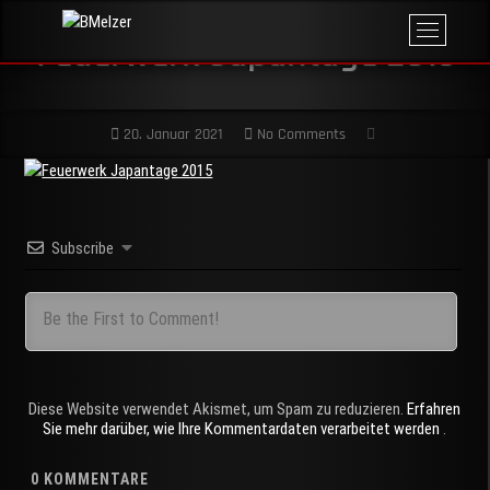
Skip
M
BMelzer
to
FOTOGRAFIE,
Feuerwerk Japantage 2015
e
PRINT UND
content
MEHR
n
u
B
20. Januar 2021
No Comments
u
t
t
o
n
Subscribe
Diese Website verwendet Akismet, um Spam zu reduzieren.
Erfahren
Sie mehr darüber, wie Ihre Kommentardaten verarbeitet werden
.
0
KOMMENTARE