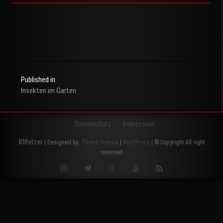
Published in
Insekten im Garten
Beitragsnavigation
Datenschutz
Impressum
BMelzer
| Designed by:
Theme Freesia
|
WordPress
| © Copyright All right
reserved
Instagram
Telegram
Twitter
500px
RSS