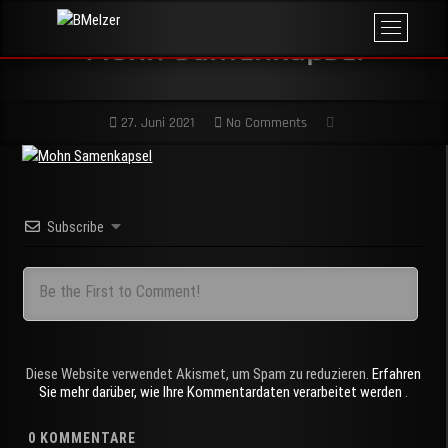
Skip
M
BMelzer
to
FOTOGRAFIE,
Mohn Samenkapsel
e
PRINT UND
content
MEHR
n
u
B
27. Juni 2021
No Comments
u
t
t
o
n
Subscribe
Diese Website verwendet Akismet, um Spam zu reduzieren.
Erfahren
Sie mehr darüber, wie Ihre Kommentardaten verarbeitet werden
.
0
KOMMENTARE