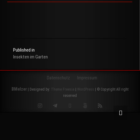
Published in
Insekten im Garten
Beitragsnavigation
Datenschutz
Impressum
BMelzer
| Designed by:
Theme Freesia
|
WordPress
| © Copyright All right
reserved
Instagram
Telegram
Twitter
500px
RSS