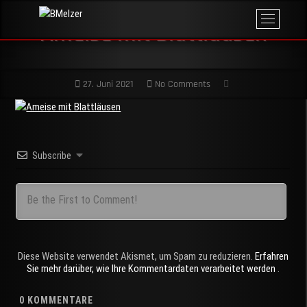
Skip
M
BMelzer
to
FOTOGRAFIE,
Ameise mit Blattläusen
e
PRINT UND
content
MEHR
n
u
B
27. Juni 2021
No Comments
u
t
t
o
n
Subscribe
Diese Website verwendet Akismet, um Spam zu reduzieren.
Erfahren
Sie mehr darüber, wie Ihre Kommentardaten verarbeitet werden
.
0
KOMMENTARE