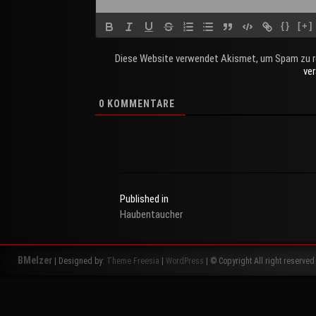
{}
[+]
Diese Website verwendet Akismet, um Spam zu r
ve
0
KOMMENTARE
Published in
Haubentaucher
Beitragsnavigation
BMelzer
| Designed by:
Theme Freesia
|
WordPress
| © Copyright All right reserved