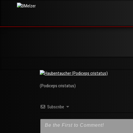
Skip
BMelzer
to
FOTOGRAFIE,
PRINT UND
content
MEHR
(Podiceps cristatus)
Subscribe