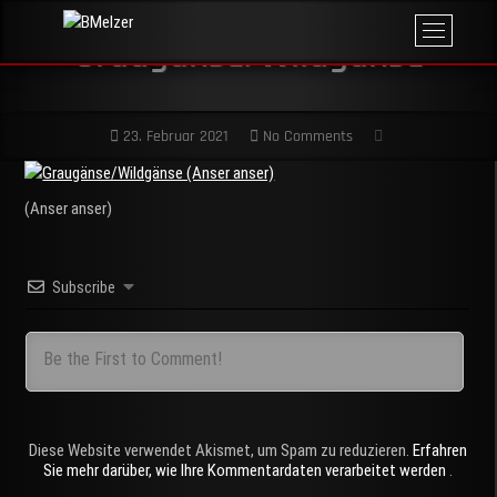
Skip
M
BMelzer
to
FOTOGRAFIE,
Graugänse/Wildgänse
e
PRINT UND
content
MEHR
n
u
B
23. Februar 2021
No Comments
u
t
t
(Anser anser)
o
n
Subscribe
Diese Website verwendet Akismet, um Spam zu reduzieren.
Erfahren
Sie mehr darüber, wie Ihre Kommentardaten verarbeitet werden
.