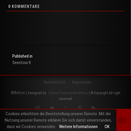
0
KOMMENTARE
Published in
Seentour II
Beitragsnavigation
Datenschutz
Impressum
BMelzer
| Designed by:
Theme Freesia
|
WordPress
| © Copyright All right
reserved
Instagram
Telegram
Twitter
500px
RSS
Cookies erleichtern die Bereitstellung unserer Dienste. Mit der
Nutzung unserer Dienste erklären Sie sich damit einverstanden,
dass wir Cookies verwenden.
Weitere Informationen
OK