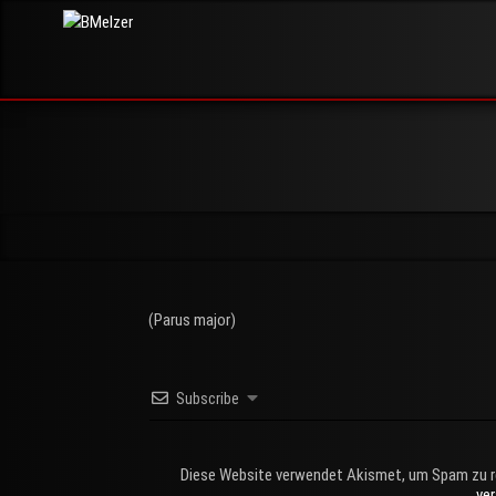
Skip
BMelzer
to
FOTOGRAFIE,
PRINT UND
content
MEHR
(Parus major)
Subscribe
Diese Website verwendet Akismet, um Spam zu r
ve