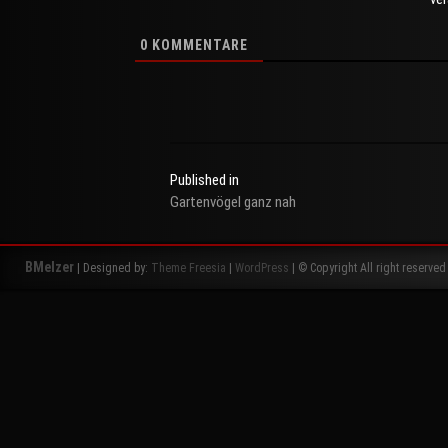
0
KOMMENTARE
Published in
Gartenvögel ganz nah
Beitragsnavigation
BMelzer
| Designed by:
Theme Freesia
|
WordPress
| © Copyright All right reserved