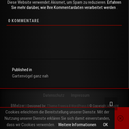
Diese Website verwendet Akismet, um Spam zu reduzieren.
Erfahren
Sie mehr darüber, wie Ihre Kommentardaten verarbeitet werden
.
0
KOMMENTARE
Published in
Gartenvögel ganz nah
Beitragsnavigation
Datenschutz
Impressum
BMelzer
| Designed by:
Theme Freesia
|
WordPress
| © Copyright All right
Cookies erleichtern die Bereitstellung unserer Dienste. Mit der
reserved
Nutzung unserer Dienste erklären Sie sich damit einverstanden,
Instagram
Telegram
Twitter
500px
RSS
dass wir Cookies verwenden.
Weitere Informationen
OK