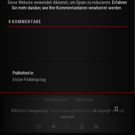
Diese Website verwendet Akismet, um Spam zu reduzieren.
Erfahren
Sie mehr darüber, wie Ihre Kommentardaten verarbeitet werden
.
0
KOMMENTARE
Published in
Erster Frühlingstag
Beitragsnavigation
Datenschutz
Impressum
BMelzer
| Designed by:
Theme Freesia
|
WordPress
| © Copyright All right
reserved
Instagram
Telegram
Twitter
500px
RSS