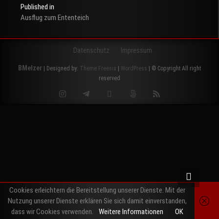
Published in
Ausflug zum Ententeich
Beitragsnavigation
Datenschutz
Impressum
BMelzer
| Designed by:
Theme Freesia
|
WordPress
| © Copyright All right
reserved
Instagram
Telegram
Twitter
500px
RSS
Cookies erleichtern die Bereitstellung unserer Dienste. Mit der
Nutzung unserer Dienste erklären Sie sich damit einverstanden,
dass wir Cookies verwenden.
Weitere Informationen
OK