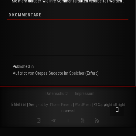
Sie mehr darüber, wie Ihre Kommentardaten verarbeitet werden
.
0
KOMMENTARE
Published in
Auftritt von Crepes Sucette im Speicher (Erfurt)
Beitragsnavigation
Datenschutz
Impressum
BMelzer
| Designed by:
Theme Freesia
|
WordPress
| © Copyright All right
reserved
Instagram
Telegram
Twitter
500px
RSS