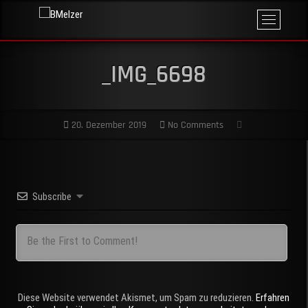
Skip
M
BMelzer
to
FOTOGRAFIE,
e
PRINT UND
content
MEHR
n
u
_IMG_6698
B
u
t
t
20. Dezember 2019
No Comments
o
n
Subscribe
Diese Website verwendet Akismet, um Spam zu reduzieren.
Erfahren