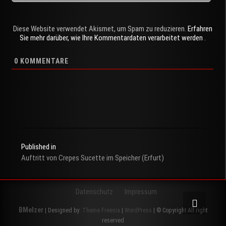
Diese Website verwendet Akismet, um Spam zu reduzieren.
Erfahren
Sie mehr darüber, wie Ihre Kommentardaten verarbeitet werden
.
0
KOMMENTARE
Published in
Auftritt von Crepes Sucette im Speicher (Erfurt)
Beitragsnavigation
Datenschutz
Impressum
BMelzer
| Designed by:
Theme Freesia
|
WordPress
| © Copyright All right
reserved