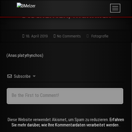
Skip
M
BMelzer
to
FOTOGRAFIE,
Stockenten, männlich
e
PRINT UND
content
MEHR
n
u
B
18. April 2019
No Comments
Fotografie
u
t
t
(Anas platyrhynchos)
o
n
Subscribe
Diese Website verwendet Akismet, um Spam zu reduzieren.
Erfahren
Sie mehr darüber, wie Ihre Kommentardaten verarbeitet werden
.