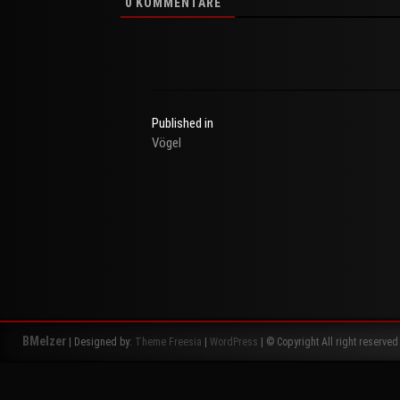
0
KOMMENTARE
Published in
Vögel
Beitragsnavigation
BMelzer
| Designed by:
Theme Freesia
|
WordPress
| © Copyright All right reserved