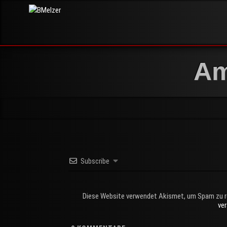
Skip
BMelzer
to
FOTOGRAFIE,
PRINT UND
content
MEHR
Am
Subscribe
Diese Website verwendet Akismet, um Spam zu r
ve